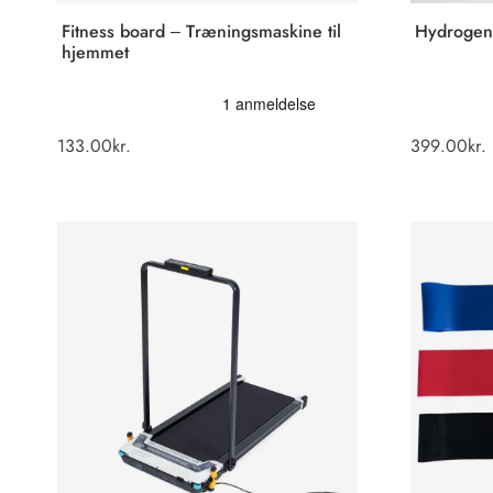
Fitness board – Træningsmaskine til
Hydrogen 
hjemmet
133.00
kr.
399.00
kr.