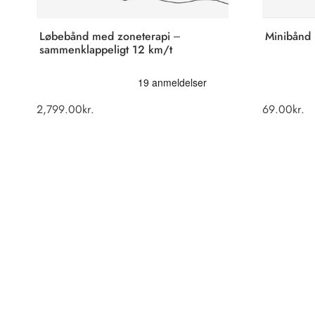
Løbebånd med zoneterapi –
Minibånd 
sammenklappeligt 12 km/t
2,799.00
kr.
69.00
kr.