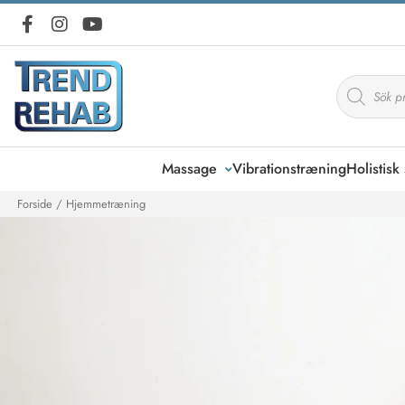
Products
search
Massage
Vibrationstræning
Holistis
Forside
/ Hjemmetræning