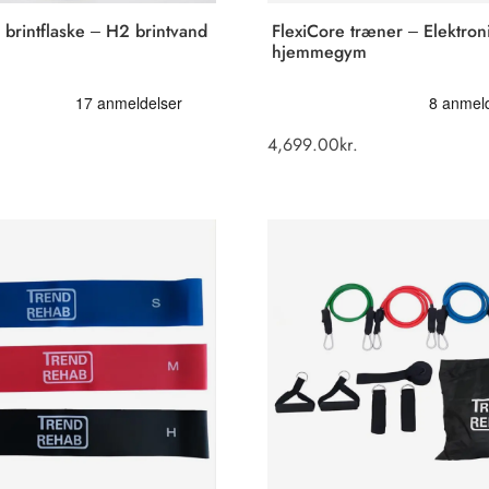
brintflaske – H2 brintvand
FlexiCore træner – Elektron
hjemmegym
4,699.00
kr.