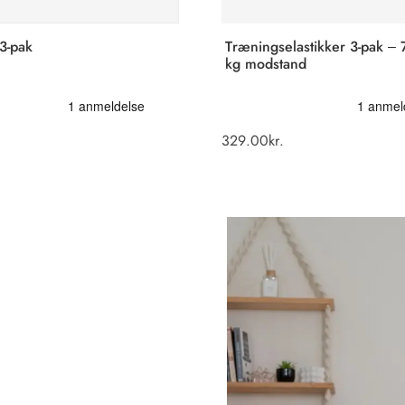
3-pak
Træningselastikker 3-pak – 7
kg modstand
329.00
kr.