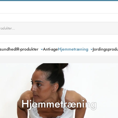
k sundhed
IR-produkter
Anti-age
Hjemmetræning
Jordingsprodu
Hjemmetræning