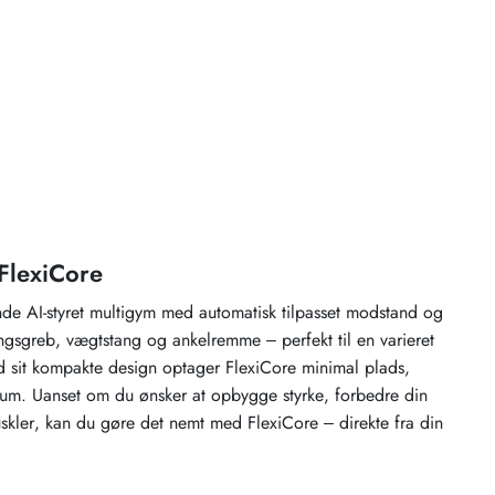
lexiCore
nde AI-styret multigym med automatisk tilpasset modstand og
ngsgreb, vægtstang og ankelremme – perfekt til en varieret
 sit kompakte design optager FlexiCore minimal plads,
 rum. Uanset om du ønsker at opbygge styrke, forbedre din
muskler, kan du gøre det nemt med FlexiCore – direkte fra din