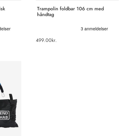
isk
Trampolin foldbar 106 cm med
håndtag
499.00
kr.