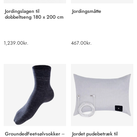
Jordingslagen til
Jordingsmåtte
dobbeltseng 180 x 200 cm
1,239.00
kr.
467.00
kr.
GroundedFeet-sølvsokker –
Jordet pudebetræk til