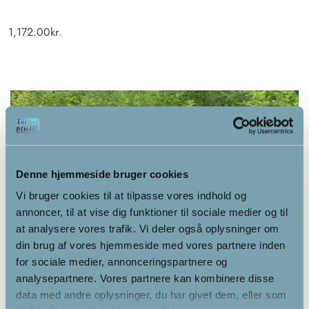
1,172.00
kr.
Denne hjemmeside bruger cookies
Vi bruger cookies til at tilpasse vores indhold og
annoncer, til at vise dig funktioner til sociale medier og til
at analysere vores trafik. Vi deler også oplysninger om
din brug af vores hjemmeside med vores partnere inden
for sociale medier, annonceringspartnere og
analysepartnere. Vores partnere kan kombinere disse
data med andre oplysninger, du har givet dem, eller som