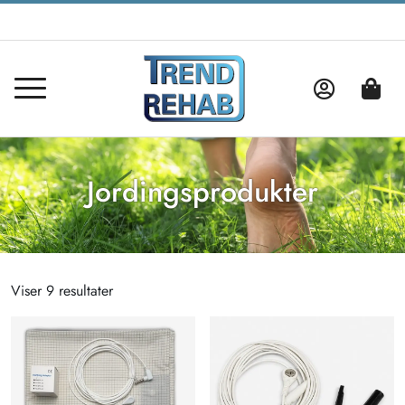
Jordingsprodukter
Viser 9 resultater
Sorteret
efter
popularitet