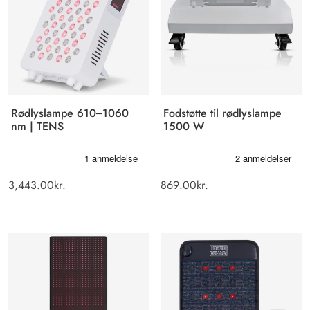
Rødlyslampe 610–1060
Fodstøtte til rødlyslampe
nm | TENS
1500 W
3,443.00
kr.
869.00
kr.