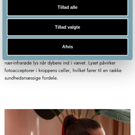
Tillad alle
Kombination af rødt lys og nær-infrarødt
Tillad valgte
lys
Lysterapi kan forbedre din sundhed på flere måder.
Afvis
Kombinationen af rødt lys og nær-infrarødt lys har en kraftfuld
effekt på kroppen: det røde lys trænger ind i huden, mens det
nær-infrarøde lys når dybere ind i vævet. Lyset påvirker
fotoacceptorer i kroppens celler, hvilket fører til en række
sundhedsmæssige fordele.