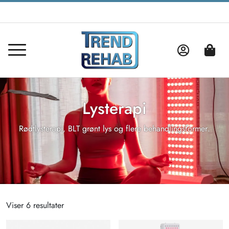
Lysterapi
Rødtlysterapi, BLT grønt lys og flere behandlingsformer.
Viser 6 resultater
Sorteret
efter