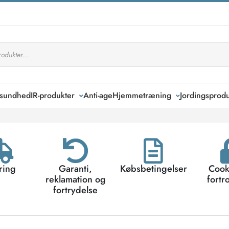
k sundhed
IR-produkter
Anti-age
Hjemmetræning
Jordingsprodu
ring
Garanti,
Købsbetingelser
Cook
reklamation og
fortr
fortrydelse