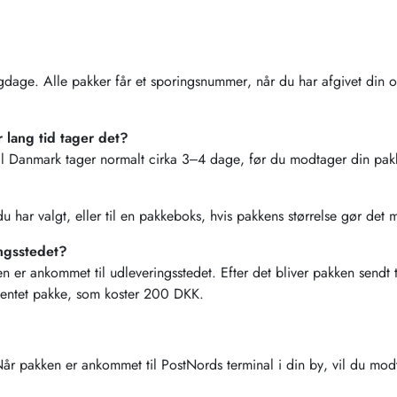
gdage. Alle pakker får et sporingsnummer, når du har afgivet din 
r lang tid tager det?
il Danmark tager normalt cirka 3–4 dage, før du modtager din pak
du har valgt, eller til en pakkeboks, hvis pakkens størrelse gør det m
ngsstedet?
n er ankommet til udleveringsstedet. Efter det bliver pakken sendt 
fhentet pakke, som koster 200 DKK.
. Når pakken er ankommet til PostNords terminal i din by, vil du m