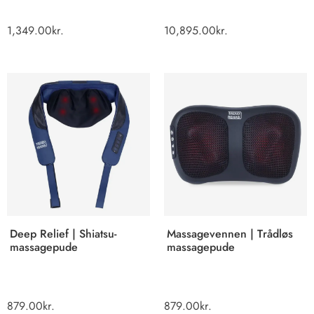
1,349.00
kr.
10,895.00
kr.
Deep Relief | Shiatsu-
Massagevennen | Trådløs
massagepude
massagepude
879.00
kr.
879.00
kr.