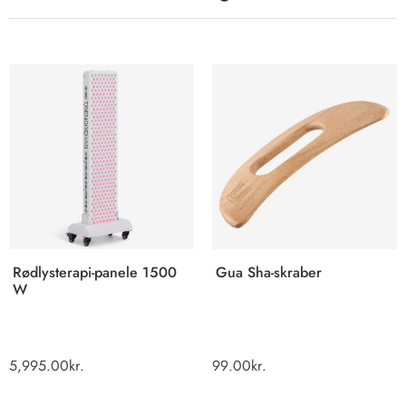
Rødlysterapi-panele 1500
Gua Sha-skraber
W
5,995.00
kr.
99.00
kr.