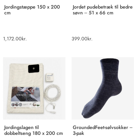
Jordingstæppe 150 x 200
Jordet pudebetræk til bedre
cm
søvn – 51 x 66 cm
1,172.00
kr.
399.00
kr.
Jordingslagen til
GroundedFeet-sølvsokker –
dobbeltseng 180 x 200 cm
3-pak