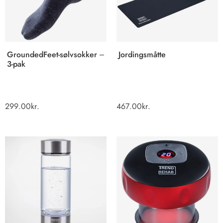
GroundedFeet-sølvsokker –
Jordingsmåtte
3-pak
299.00
kr.
467.00
kr.