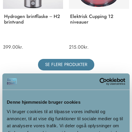
Hydrogen brintflaske – H2
Elektrisk Cupping 12
brintvand
niveauer
399.00
kr.
215.00
kr.
SE FLERE PRODUKTER
IR-produkter
Denne hjemmeside bruger cookies
Vi bruger cookies til at tilpasse vores indhold og
annoncer, til at vise dig funktioner til sociale medier og til
at analysere vores trafik. Vi deler også oplysninger om