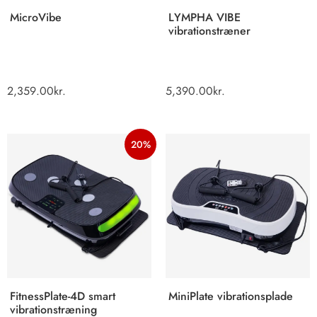
MicroVibe
LYMPHA VIBE
vibrationstræner
2,359.00
kr.
5,390.00
kr.
20%
FitnessPlate-4D smart
MiniPlate vibrationsplade
vibrationstræning