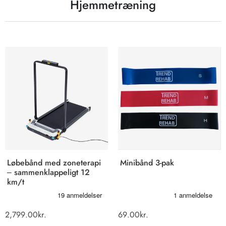
Hjemmetræning
Løbebånd med zoneterapi
Minibånd 3-pak
– sammenklappeligt 12
km/t
2,799.00
kr.
69.00
kr.