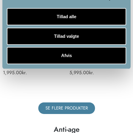
Tillad alle
Tillad valgte
InfraHeat Halvkropsmadras
Rødlysterapi-panele 1500
W
Afvis
1,995.00
kr.
5,995.00
kr.
SE FLERE PRODUKTER
Anti-age