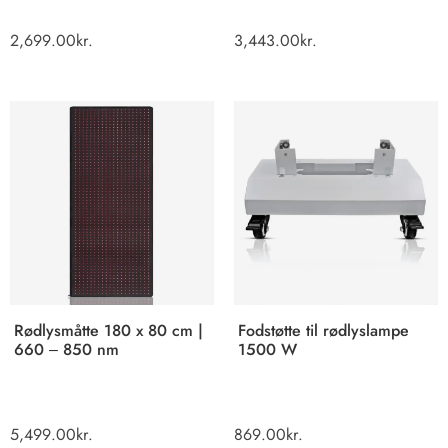
2,699.00
kr.
3,443.00
kr.
Rødlysmåtte 180 x 80 cm |
Fodstøtte til rødlyslampe
660 – 850 nm
1500 W
5,499.00
kr.
869.00
kr.