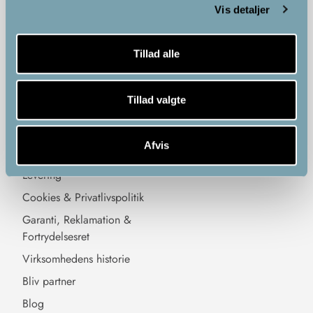
Vis detaljer
Ofte stillede spørgsmål & svar
Vibrationstræning
Ændr cookie-samtykke
Holistisk sundhed
Tillad alle
IR-produkter
Anti-age
Tillad valgte
Information
Sociale medier
Afvis
Købsbetingelser
Levering
Cookies & Privatlivspolitik
Garanti, Reklamation &
Fortrydelsesret
Virksomhedens historie
Bliv partner
Blog