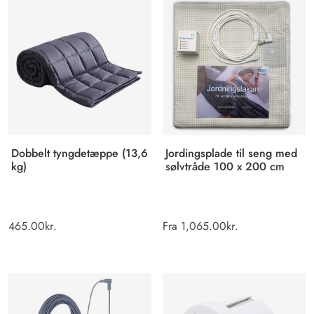
Dobbelt tyngdetæppe (13,6
Jordingsplade til seng med
kg)
sølvtråde 100 x 200 cm
465.00
kr.
Fra
1,065.00
kr.