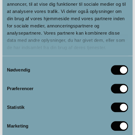
annoncer, til at vise dig funktioner til sociale medier og til
at analysere vores trafik. Vi deler også oplysninger om
din brug af vores hjemmeside med vores partnere inden
for sociale medier, annonceringspartnere og
Hvem kan have gavn af en
analysepartnere. Vores partnere kan kombinere disse
data med andre oplysninger, du har givet dem, eller som
jordingsmåtte?
de har indsamlet fra din brug af deres tjenester.
En jordingsmåtte kan være til stor hjælp for dig, der har
svært ved at sove, føler dig stresset eller oplever indre
Samtykkevalg
uro. Den er også ideel, hvis du tilbringer mange timer
Nødvendig
foran en computer og ønsker at reducere elektrostatisk
opladning i kroppen. Og måske vigtigst af alt – den er
Præferencer
perfekt for alle, der længes efter de beroligende og
balancerende effekter af at gå barfodet i naturen, uden at
skulle forlade hjemmet.
Statistik
Marketing