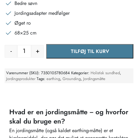
Bedre søvn
Jordingsadapter medfølger
Øget ro
68×25 cm
-
+
TILFØJ TIL KURV
Jordingsmåtte antal
Varenummer (SKU):
7350105780684
Kategorier:
Holistisk sundhed
,
Jordingsprodukter
Tags:
earthing
,
Grounding
,
Jordingsmåtte
Hvad er en jordingsmåtte – og hvorfor
skal du bruge en?
En jordingsmåtte (også kaldet earthing-måtte) er et
hjælpemiddel, der gør det muligt at genoprette kontakten