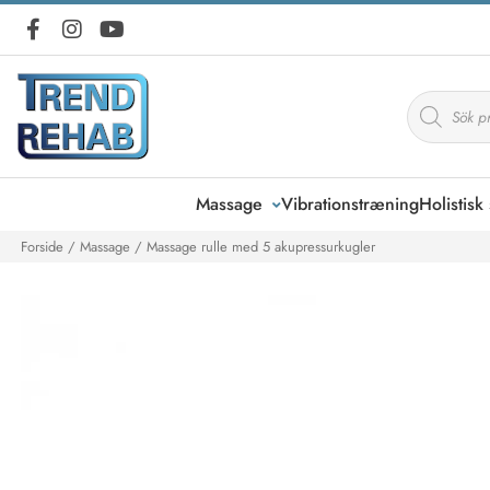
Products
search
Massage
Vibrationstræning
Holistis
Forside
/
Massage
/ Massage rulle med 5 akupressurkugler