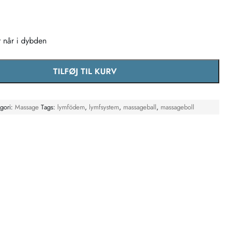
 når i dybden
TILFØJ TIL KURV
pressurkugler antal
egori:
Massage
Tags:
lymfödem
,
lymfsystem
,
massageball
,
massageboll