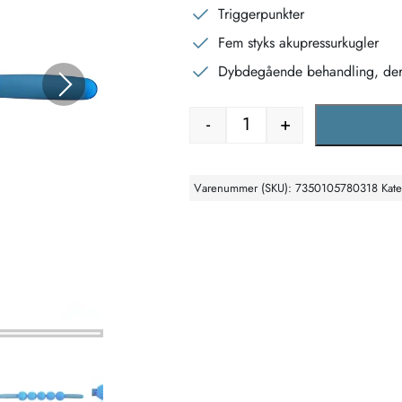
Triggerpunkter
Fem styks akupressurkugler
Dybdegående behandling, der
-
+
Massage rulle med 5 aku
Varenummer (SKU):
7350105780318
Kat