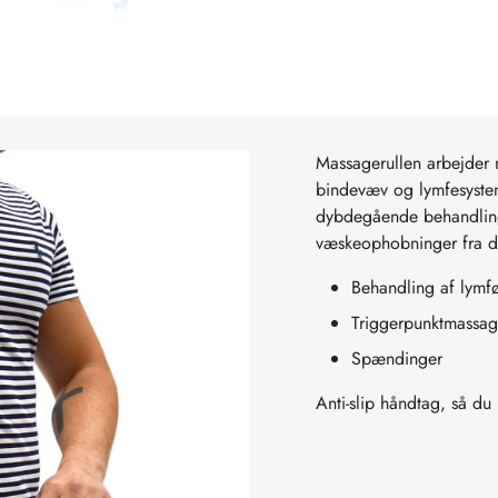
Massagerullen arbejder 
bindevæv og lymfesystem
dybdegående behandling
væskeophobninger fra d
Behandling af lym
Triggerpunktmassa
Spændinger
Anti-slip håndtag, så d