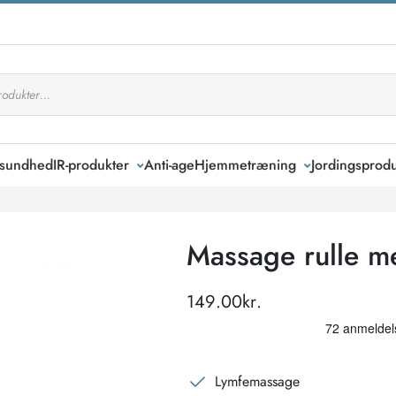
k sundhed
IR-produkter
Anti-age
Hjemmetræning
Jordingsprodu
Massage rulle m
149.00
kr.
Lymfemassage