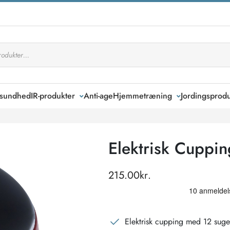
k sundhed
IR-produkter
Anti-age
Hjemmetræning
Jordingsprodu
Elektrisk Cuppin
215.00
kr.
Elektrisk cupping med 12 suge