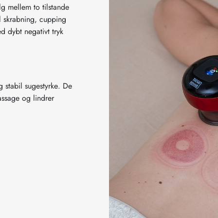
g mellem to tilstande
il skrabning, cupping
d dybt negativt tryk
g stabil sugestyrke. De
assage og lindrer