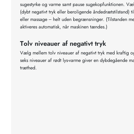
sugestyrke og varme samt pause sugekopfunktionen. Væl
(dybt negativt tryk eller beroligende åndedrætstilstand) t
eller massage – helt uden begrænsninger. (Tilstanden me
aktiveres automatisk, når maskinen tændes.)
Tolv niveauer af negativt tryk
Vælg mellem tolv niveauer af negativt tryk med kraftig o
seks niveauer af rødt lys-varme giver en dybdegående m
træthed.