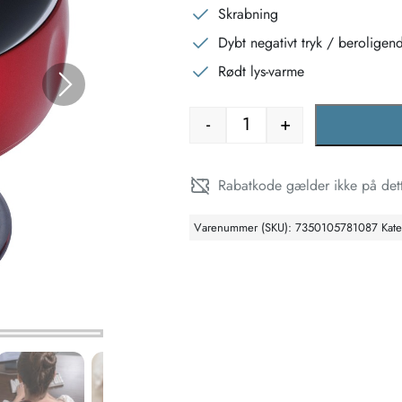
Skrabning
Dybt negativt tryk / beroligen
Rødt lys-varme
-
+
Elektrisk Cupping 12 niv
Rabatkode gælder ikke på det
Varenummer (SKU):
7350105781087
Kat