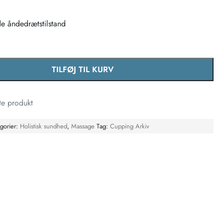
de åndedrætstilstand
TILFØJ TIL KURV
eauer antal
te produkt
egorier:
Holistisk sundhed
,
Massage
Tag:
Cupping Arkiv