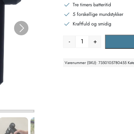
Tre timers batteritid
5 forskellige mundstykker
Kraftfuld og smidig
-
+
Massagepistol Hot & Col
Varenummer (SKU):
7350105780455
Kat