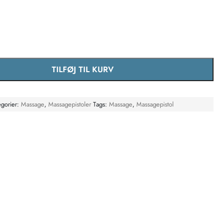
TILFØJ TIL KURV
d antal
egorier:
Massage
,
Massagepistoler
Tags:
Massage
,
Massagepistol