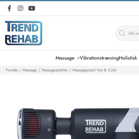
Products
search
Massage
Vibrationstræning
Holistis
Forside
/
Massage
/
Massagepistoler
/ Massagepistol Hot & Cold