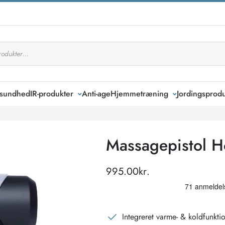
k sundhed
IR-produkter
Anti-age
Hjemmetræning
Jordingsprodu
Massagepistol H
995.00
kr.
Integreret varme- & koldfunkti