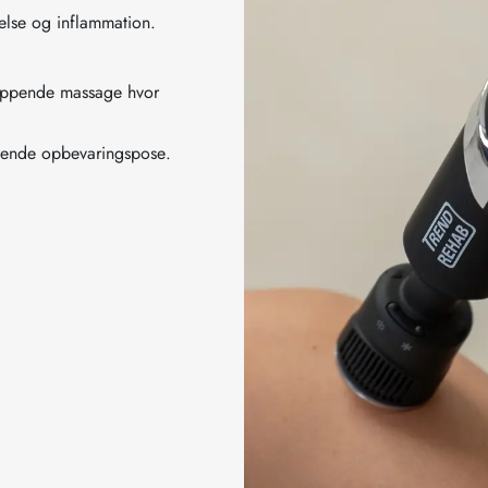
else og inflammation.
lappende massage hvor
gende opbevaringspose.