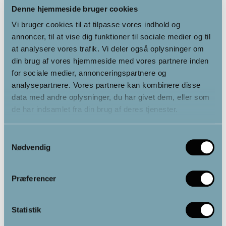
Denne hjemmeside bruger cookies
Vi bruger cookies til at tilpasse vores indhold og
annoncer, til at vise dig funktioner til sociale medier og til
at analysere vores trafik. Vi deler også oplysninger om
din brug af vores hjemmeside med vores partnere inden
for sociale medier, annonceringspartnere og
analysepartnere. Vores partnere kan kombinere disse
data med andre oplysninger, du har givet dem, eller som
Programmer
de har indsamlet fra din brug af deres tjenester.
Sidebevægelser
Samtykkevalg
Op- og ned-bevægelser
Nødvendig
Mikrovibrationer
Præferencer
Med kun 15 minutters træning kan du
opnå samme effekt som en times
Statistik
cirkeltræning.