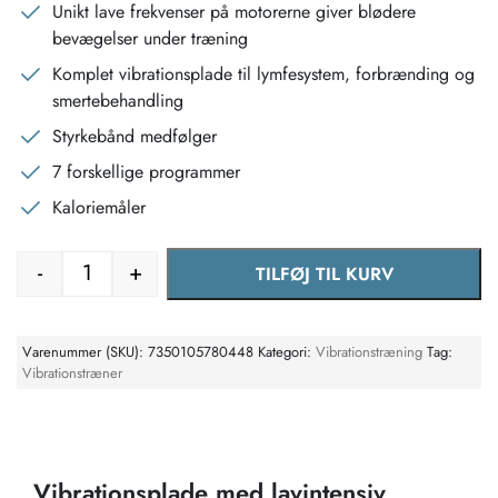
Unikt lave frekvenser på motorerne giver blødere
bevægelser under træning
Komplet vibrationsplade til lymfesystem, forbrænding og
smertebehandling
Styrkebånd medfølger
7 forskellige programmer
Kaloriemåler
-
+
TILFØJ TIL KURV
LYMPHA VIBE vibrationstræner antal
Varenummer (SKU):
7350105780448
Kategori:
Vibrationstræning
Tag:
Vibrationstræner
Vibrationsplade med lavintensiv