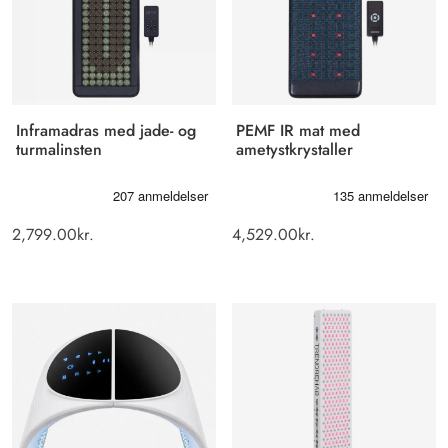
Inframadras med jade- og
PEMF IR mat med
turmalinsten
ametystkrystaller
2,799.00
kr.
4,529.00
kr.