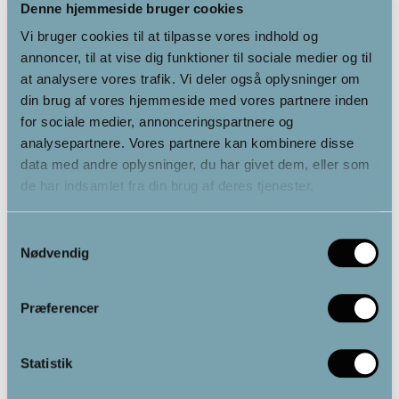
sundhed og velvære, da varmen trænger dybt ind i kroppen
Denne hjemmeside bruger cookies
og understøtter kroppens naturlige funktioner og restitution.
Vi bruger cookies til at tilpasse vores indhold og
annoncer, til at vise dig funktioner til sociale medier og til
at analysere vores trafik. Vi deler også oplysninger om
din brug af vores hjemmeside med vores partnere inden
for sociale medier, annonceringspartnere og
analysepartnere. Vores partnere kan kombinere disse
data med andre oplysninger, du har givet dem, eller som
de har indsamlet fra din brug af deres tjenester.
Samtykkevalg
Nødvendig
Præferencer
Statistik