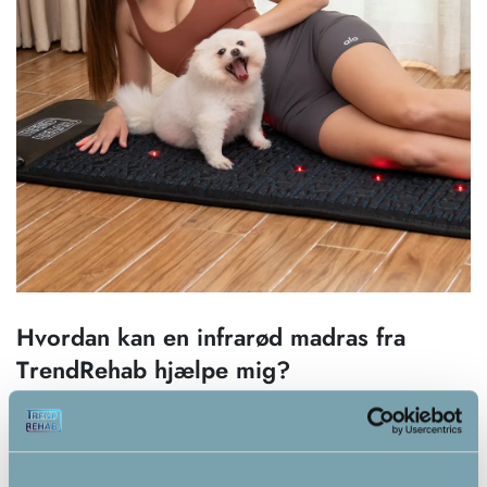
Hvordan kan en infrarød madras fra
TrendRehab hjælpe mig?
Infrarød varmeterapi kan forbedre lymfesystemet, lindre
smerter og inflammation, forbedre søvnen samt øge
blodcirkulationen. Det er en effektiv metode til at fremme