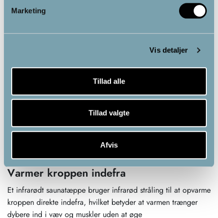
Marketing
Vis detaljer
Hvorfor vælge et infrarødt saunatæppe i
stedet for en traditionel sauna?
Tillad alle
Et infrarødt saunatæppe og en traditionel sauna fungerer på
forskellige måder, når det gælder varmegenerering, og har
Tillad valgte
forskellige fordele. I en traditionel sauna opvarmes luften
omkring dig, hvilket hæver kropstemperaturen ved at skabe en
Afvis
varm omgivelse.
Varmer kroppen indefra
Et infrarødt saunatæppe bruger infrarød stråling til at opvarme
kroppen direkte indefra, hvilket betyder at varmen trænger
dybere ind i væv og muskler uden at øge