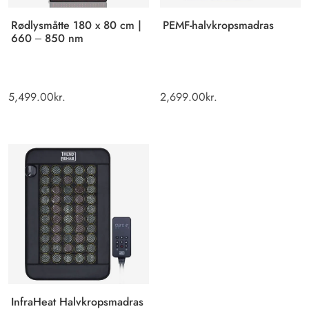
Rødlysmåtte 180 x 80 cm |
PEMF-halvkropsmadras
660 – 850 nm
5,499.00
kr.
2,699.00
kr.
InfraHeat Halvkropsmadras