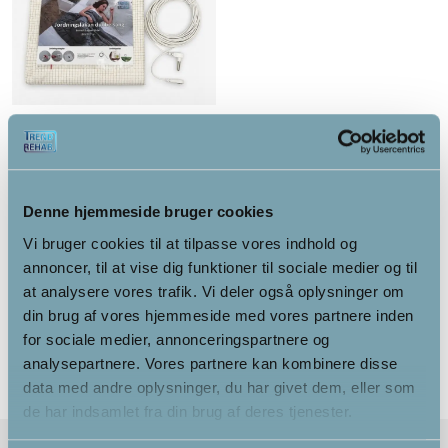
Jordingslagen til
dobbeltseng 180 x 200 cm
Denne hjemmeside bruger cookies
1,239.00
kr.
Vi bruger cookies til at tilpasse vores indhold og
annoncer, til at vise dig funktioner til sociale medier og til
Alternativ
at analysere vores trafik. Vi deler også oplysninger om
din brug af vores hjemmeside med vores partnere inden
for sociale medier, annonceringspartnere og
analysepartnere. Vores partnere kan kombinere disse
data med andre oplysninger, du har givet dem, eller som
de har indsamlet fra din brug af deres tjenester.