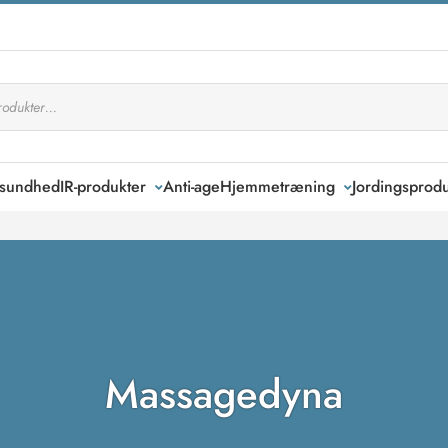
k sundhed
IR-produkter
Anti-age
Hjemmetræning
Jordingsprodu
Massagedyna