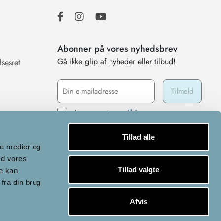
Abonner på vores nyhedsbrev
Gå ikke glip af nyheder eller tilbud!
lsesret
Jeg accepterer
vilkårene
Tillad alle
ale medier og
ed vores
Tillad valgte
re kan
fra din brug
Afvis