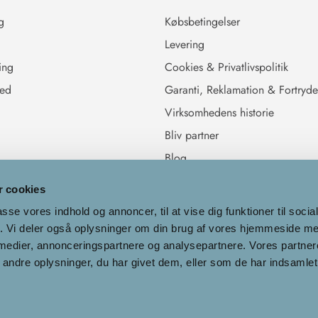
g
Købsbetingelser
Levering
ing
Cookies & Privatlivspolitik
hed
Garanti, Reklamation & Fortryde
Virksomhedens historie
Bliv partner
Blog
 cookies
passe vores indhold og annoncer, til at vise dig funktioner til soci
fik. Vi deler også oplysninger om din brug af vores hjemmeside m
 medier, annonceringspartnere og analysepartnere. Vores partne
Dansk
ndre oplysninger, du har givet dem, eller som de har indsamlet 