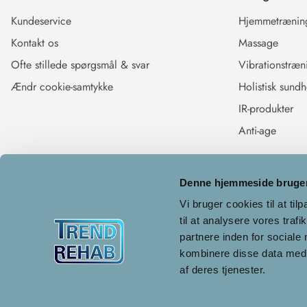
Kundeservice
Hjemmetrænin
Kontakt os
Massage
Ofte stillede spørgsmål & svar
Vibrationstræn
Ændr cookie-samtykke
Holistisk sund
IR-produkter
Anti-age
Denne hjemmeside bruger
Vi bruger cookies til at til
til at analysere vores tra
partnere inden for sociale
kombinere disse data med a
af deres tjenester.