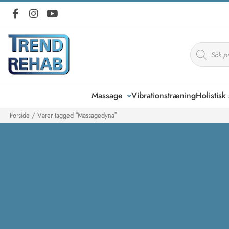
Products
search
Massage
Vibrationstræning
Holistis
Forside
/ Varer tagged “Massagedyna”