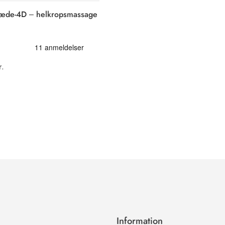
æde-4D – helkropsmassage
r.
Information