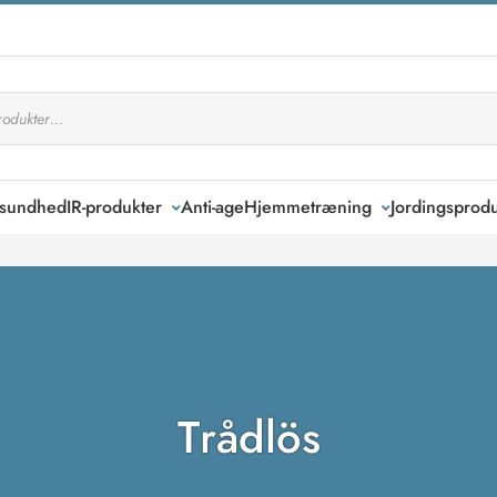
k sundhed
IR-produkter
Anti-age
Hjemmetræning
Jordingsprodu
Trådlös