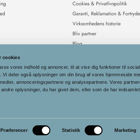
ing
Cookies & Privatlivspolitik
hed
Garanti, Reklamation & Fortryde
Virksomhedens historie
Bliv partner
Blog
 cookies
passe vores indhold og annoncer, til at vise dig funktioner til soci
fik. Vi deler også oplysninger om din brug af vores hjemmeside m
 medier, annonceringspartnere og analysepartnere. Vores partne
Dansk
ndre oplysninger, du har givet dem, eller som de har indsamlet 
Præferencer
Statistik
Marketing