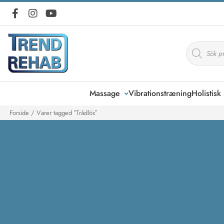
Products
search
Massage
Vibrationstræning
Holistis
Forside
/ Varer tagged “Trådlös”