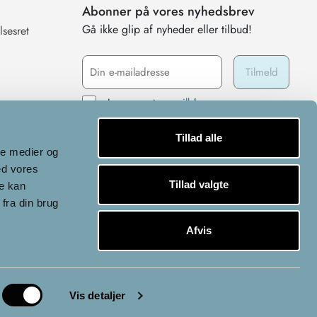
Abonner på vores nyhedsbrev
Gå ikke glip af nyheder eller tilbud!
lsesret
Jeg accepterer
vilkårene
Tillad alle
ale medier og
ed vores
Tillad valgte
re kan
fra din brug
Afvis
Vis detaljer