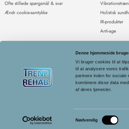
Ofte stillede spørgsmål & svar
Vibrationstræn
Ændr cookie-samtykke
Holistisk sund
IR-produkter
Anti-age
Denne hjemmeside bruger
Vi bruger cookies til at til
til at analysere vores tra
partnere inden for sociale
kombinere disse data med a
af deres tjenester.
2026 ©
TrendRehab AB
Samtykkevalg
Nødvendig