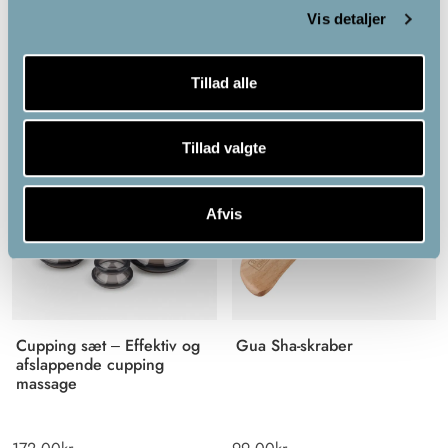
Vis detaljer
467.00
kr.
359.00
kr.
Tillad alle
Tillad valgte
Afvis
Cupping sæt – Effektiv og
Gua Sha-skraber
afslappende cupping
massage