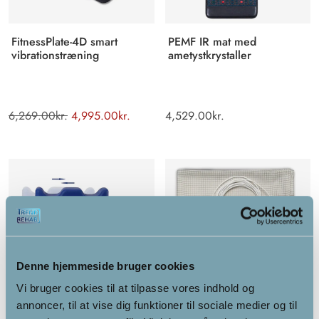
FitnessPlate-4D smart
PEMF IR mat med
vibrationstræning
ametystkrystaller
6,269.00
kr.
4,995.00
kr.
4,529.00
kr.
Denne hjemmeside bruger cookies
Vi bruger cookies til at tilpasse vores indhold og
annoncer, til at vise dig funktioner til sociale medier og til