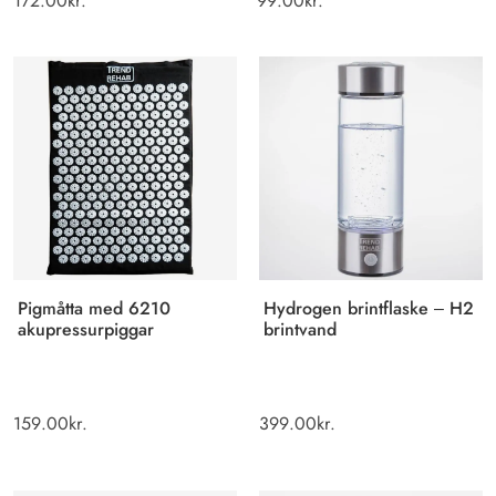
172.00
kr.
99.00
kr.
Pigmåtta med 6210
Hydrogen brintflaske – H2
akupressurpiggar
brintvand
159.00
kr.
399.00
kr.