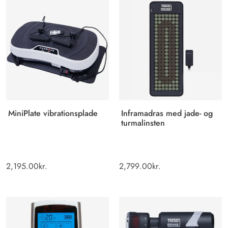
MiniPlate vibrationsplade
Inframadras med jade- og
turmalinsten
2,195.00
kr.
2,799.00
kr.