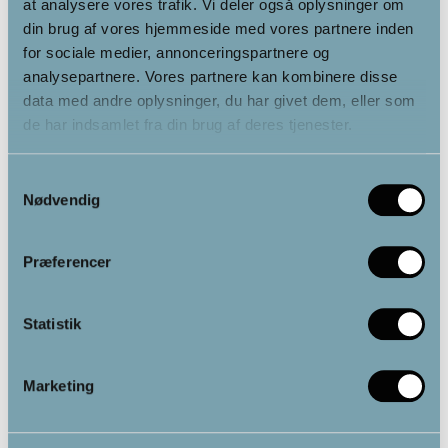
Chi-maskine – professional
Jordingsplade til seng med
at analysere vores trafik. Vi deler også oplysninger om
sølvtråde 100 x 200 cm
din brug af vores hjemmeside med vores partnere inden
for sociale medier, annonceringspartnere og
analysepartnere. Vores partnere kan kombinere disse
data med andre oplysninger, du har givet dem, eller som
2,195.00
kr.
Fra
1,065.00
kr.
de har indsamlet fra din brug af deres tjenester.
Samtykkevalg
Nødvendig
Præferencer
Statistik
Marketing
Jordingsmåtte
Ortopædisk siddepude
med memoryskum