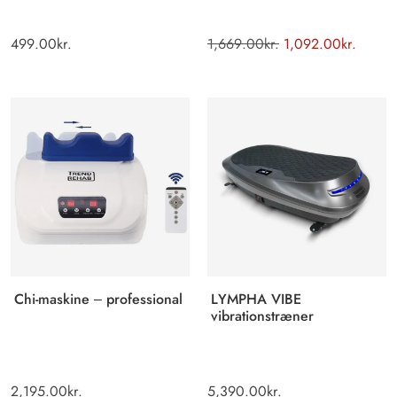
499.00
kr.
1,669.00
kr.
1,092.00
kr.
Chi-maskine – professional
LYMPHA VIBE
vibrationstræner
2,195.00
kr.
5,390.00
kr.