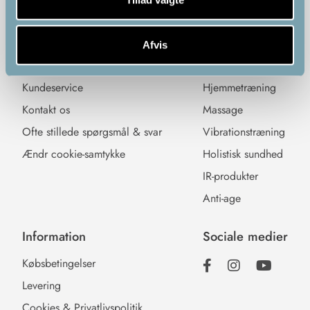
vælges
på
varesiden
Afvis
Kundeservice
Kategorier
Kundeservice
Hjemmetræning
Kontakt os
Massage
Ofte stillede spørgsmål & svar
Vibrationstræning
Ændr cookie-samtykke
Holistisk sundhed
IR-produkter
Anti-age
Information
Sociale medier
Købsbetingelser
Levering
Cookies & Privatlivspolitik